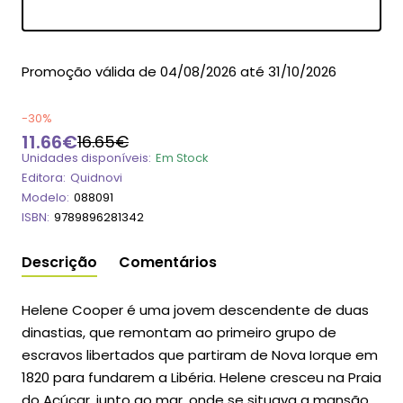
Dia
Hora
Min
Seg
Promoção válida de 04/08/2026 até 31/10/2026
-30%
11.66€
16.65€
Unidades disponíveis:
Em Stock
Editora:
Quidnovi
Modelo:
088091
ISBN:
9789896281342
Descrição
Comentários
Helene Cooper é uma jovem descendente de duas
dinastias, que remontam ao primeiro grupo de
escravos libertados que partiram de Nova Iorque em
1820 para fundarem a Libéria. Helene cresceu na Praia
do Açúcar, junto ao mar, onde se situava a mansão