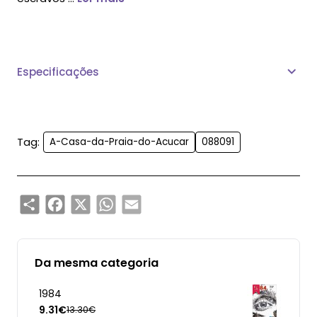
Especificações
Tag:
A-Casa-da-Praia-do-Acucar
088091
Share
Facebook
X
WhatsApp
Email
Da mesma categoria
1984
9.31€
13.30€