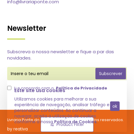
info@livrariaponte.com
Newsletter
Subscreva a nossa newsletter e fique a par das
novidades.
Insere
Subscrever
o
teu
email
Li e concordo com o
Política de Privacidade
Este site usa cookies
Utilizamos cookies para melhorar a sua
experiência de navegação, analisar tráfego e
ok
personalizar conteúdos. Ao continuar a
navegar, aceita a utilização de cookies
Livraria Ponte do Raro @ 2025 Todos os direitos reservados.
conforme a nossa
Política de Cookies
.
Product Filter
by reativa