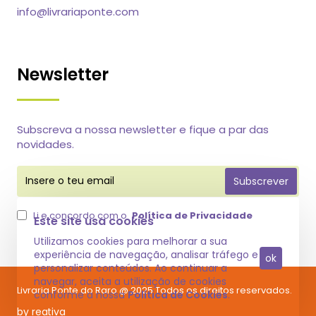
info@livrariaponte.com
Newsletter
Subscreva a nossa newsletter e fique a par das
novidades.
Insere
Subscrever
o
teu
email
Li e concordo com o
Política de Privacidade
Este site usa cookies
Utilizamos cookies para melhorar a sua
experiência de navegação, analisar tráfego e
ok
personalizar conteúdos. Ao continuar a
navegar, aceita a utilização de cookies
Livraria Ponte do Raro @ 2025 Todos os direitos reservados.
conforme a nossa
Política de Cookies
.
by reativa