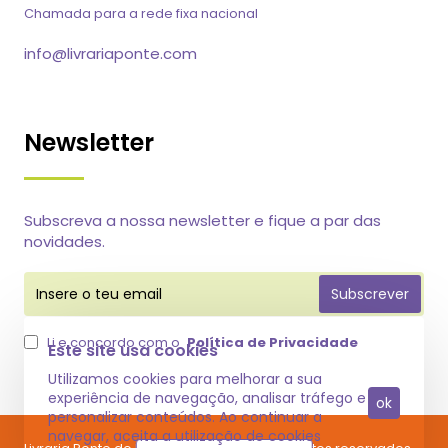
Chamada para a rede fixa nacional
info@livrariaponte.com
Newsletter
Subscreva a nossa newsletter e fique a par das
novidades.
Insere
Subscrever
o
teu
email
Li e concordo com o
Política de Privacidade
Este site usa cookies
Utilizamos cookies para melhorar a sua
experiência de navegação, analisar tráfego e
ok
personalizar conteúdos. Ao continuar a
navegar, aceita a utilização de cookies