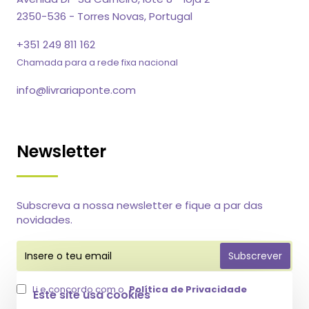
2350-536 - Torres Novas, Portugal
+351 249 811 162
Chamada para a rede fixa nacional
info@livrariaponte.com
Newsletter
Subscreva a nossa newsletter e fique a par das
novidades.
Insere
Subscrever
o
teu
email
Li e concordo com o
Política de Privacidade
Este site usa cookies