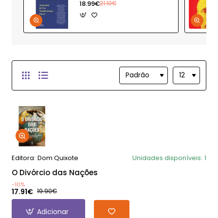
18.99€
21.10€
Editora:
Dom Quixote
Unidades disponíveis:
1
O Divórcio das Nações
-10%
17.91€
19.90€
Adicionar