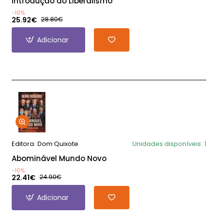
Introdução ao Liberalismo
-10%
25.92€
28.80€
Adicionar
Editora:
Dom Quixote
Unidades disponíveis:
1
Abominável Mundo Novo
-10%
22.41€
24.90€
Adicionar