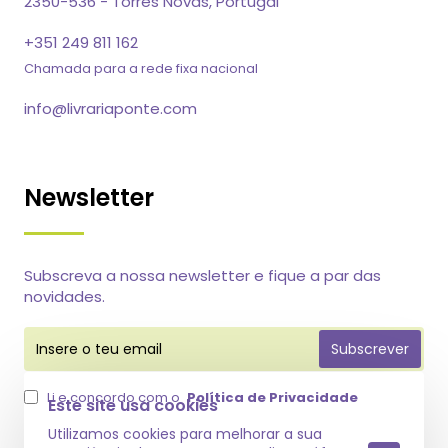
2350-536 - Torres Novas, Portugal
+351 249 811 162
Chamada para a rede fixa nacional
info@livrariaponte.com
Newsletter
Subscreva a nossa newsletter e fique a par das
novidades.
Insere
Subscrever
o
teu
email
Li e concordo com o
Política de Privacidade
Este site usa cookies
Utilizamos cookies para melhorar a sua