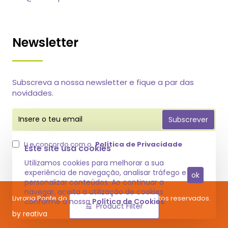
Newsletter
Subscreva a nossa newsletter e fique a par das
novidades.
Insere
Subscrever
o
teu
email
Li e concordo com o
Política de Privacidade
Este site usa cookies
Utilizamos cookies para melhorar a sua
experiência de navegação, analisar tráfego e
ok
personalizar conteúdos. Ao continuar a
navegar, aceita a utilização de cookies
Livraria Ponte do Raro @ 2025 Todos os direitos reservados.
conforme a nossa
Política de Cookies
.
Product Filter
by reativa