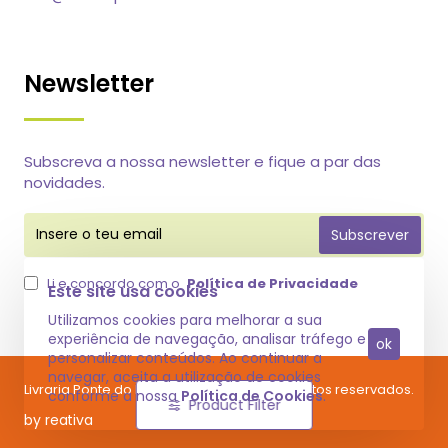
Newsletter
Subscreva a nossa newsletter e fique a par das
novidades.
Insere
Subscrever
o
teu
email
Li e concordo com o
Política de Privacidade
Este site usa cookies
Utilizamos cookies para melhorar a sua
experiência de navegação, analisar tráfego e
ok
personalizar conteúdos. Ao continuar a
navegar, aceita a utilização de cookies
Livraria Ponte do Raro @ 2025 Todos os direitos reservados.
conforme a nossa
Política de Cookies
.
Product Filter
by reativa