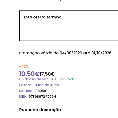
Esta oferta termina:
84
11
26
5
Dia
Hora
Min
Se
Promoção válida de 04/08/2026 até 31/10/2026
-40%
10.50€
17.50€
Unidades disponíveis:
Em Stock
Editora:
Clube do Autor
Modelo:
218958
ISBN:
9789897245664
Pequena descrição