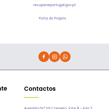
recuperarportugal.gov.pt
Ficha do Projeto
nte
Contactos
Avenida Drº Sá Carneiro, lote 8 - loja 2