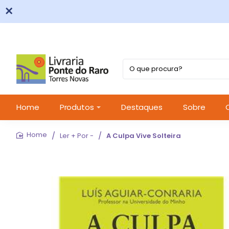
O
que
procura?
Home
Produtos
Destaques
Sobre
Ler + Por -
A Culpa Vive Solteira
home