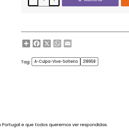
Share
Facebook
X
WhatsApp
Email
Tag:
A-Culpa-Vive-Solteira
218958
 Portugal e que todos queremos ver respondidas.