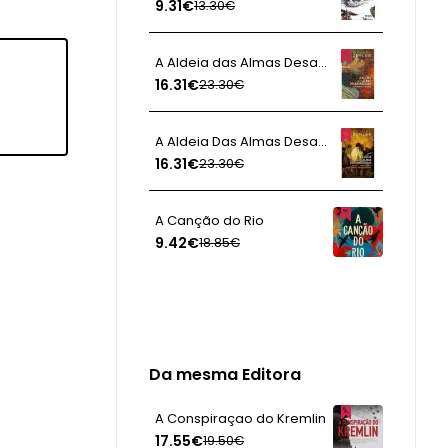
9.31€
13.30€
A Aldeia das Almas Desaparecidas I - A Aldeia do Avesso
16.31€
23.30€
5
g
A Aldeia Das Almas Desaparecidas II - Aquilo Que Procuramos Esta Sempre a Nossa Procura
16.31€
23.30€
A Canção do Rio
9.42€
18.85€
Da mesma Editora
A Conspiraçao do Kremlin
17.55€
19.50€