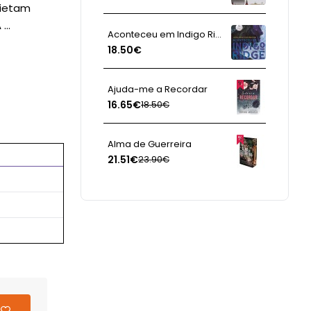
uietam
..
Aconteceu em Indigo Ridge
18.50€
Ajuda-me a Recordar
16.65€
18.50€
Alma de Guerreira
21.51€
23.90€