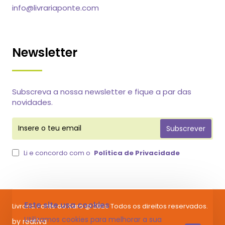
info@livrariaponte.com
Newsletter
Subscreva a nossa newsletter e fique a par das
novidades.
Insere
Subscrever
o
teu
email
Li e concordo com o
Política de Privacidade
Este site usa cookies
Livraria Ponte do Raro @ 2025 Todos os direitos reservados.
Utilizamos cookies para melhorar a sua
by reativa