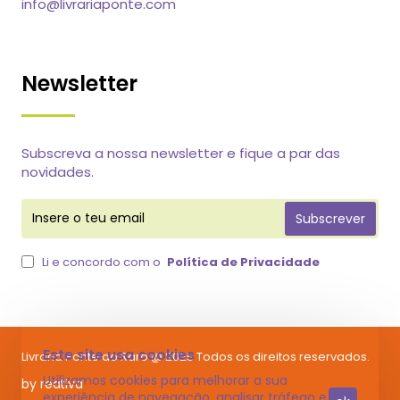
info@livrariaponte.com
Newsletter
Subscreva a nossa newsletter e fique a par das
novidades.
Insere
Subscrever
o
teu
email
Li e concordo com o
Política de Privacidade
Este site usa cookies
Livraria Ponte do Raro @ 2025 Todos os direitos reservados.
Utilizamos cookies para melhorar a sua
by reativa
experiência de navegação, analisar tráfego e