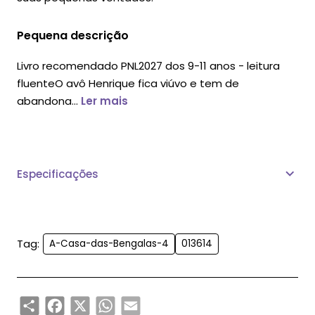
Pequena descrição
Livro recomendado PNL2027 dos 9-11 anos - leitura
fluenteO avô Henrique fica viúvo e tem de
abandona...
Ler mais
Especificações
Tag:
A-Casa-das-Bengalas-4
013614
Share
Facebook
X
WhatsApp
Email