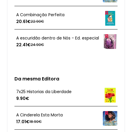
A Combinação Perfeita
20.61€
22.90€
A escuridão dentro de Nós - Ed. especial
22.41€
24.90€
Da mesma Editora
7x25 Historias da Liberdade
9.90€
A Cinderela Esta Morta
17.01€
18.90€