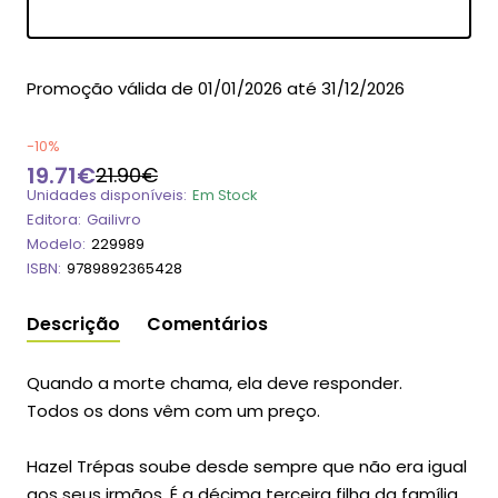
Dia
Hora
Min
Seg
Promoção válida de 01/01/2026 até 31/12/2026
-10%
19.71€
21.90€
Unidades disponíveis:
Em Stock
Editora:
Gailivro
Modelo:
229989
ISBN:
9789892365428
Descrição
Comentários
Quando a morte chama, ela deve responder.
Todos os dons vêm com um preço.
Hazel Trépas soube desde sempre que não era igual
aos seus irmãos. É a décima terceira filha da família