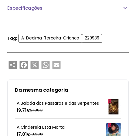
Especificações
Tag:
A-Decima-Terceira-Crianca
229989
Share
Facebook
X
WhatsApp
Email
Da mesma categoria
A Balada dos Passaros e das Serpentes
19.71€
21.90€
A Cinderela Esta Morta
17.01€
18.90€