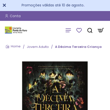
Promoções válidas até 10 de agosto
.
Conta
Jovem Adulto
A Décima Terceira Criança
home