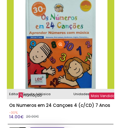
Musica
Editora:
Convite à Música
Unidades disponíveis:
1
Promoção
Mais Vendidos
Os Numeros em 24 Cançoes 4 (c/CD) 7 Anos
-30%
14.00€
20.00€