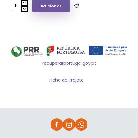
Adicionar
Os
Numeros
em
24
Cançoes
4
(c/CD)
7
Anos
recuperarportugal.gov.pt
Ficha do Projeto