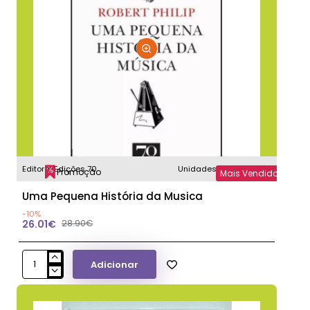
Editora:
Edições 70
Unidades disponíveis:
1
Promoção
Mais Vendidos
Uma Pequena História da Musica
-10%
26.01€
28.90€
Adicionar
Uma
Pequena
História
da