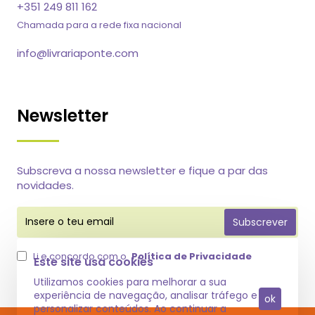
+351 249 811 162
Chamada para a rede fixa nacional
info@livrariaponte.com
Newsletter
Subscreva a nossa newsletter e fique a par das
novidades.
Insere
Subscrever
o
teu
email
Li e concordo com o
Política de Privacidade
Este site usa cookies
Utilizamos cookies para melhorar a sua
experiência de navegação, analisar tráfego e
ok
personalizar conteúdos. Ao continuar a