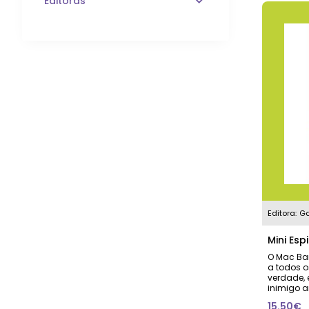
Editoras
Editora:
Ga
Mini Esp
O Mac Bar
a todos o
verdade, 
inimigo a
15.50€