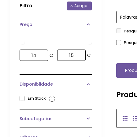
Filtro
Apagar
Preço
Pesqui
Pesqui
€
€
Procu
Disponiblidade
Produ
Em Stock
1
Subcategorias