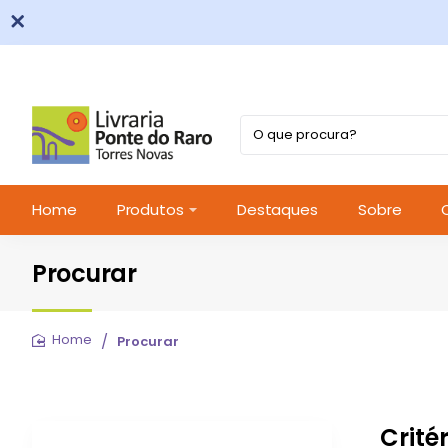
O
que
procura?
Home
Produtos
Destaques
Sobre
Procurar
Procurar
home
Crité